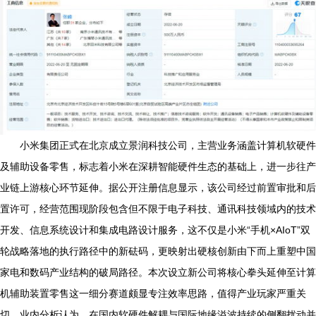
小米集团正式在北京成立景润科技公司，主营业务涵盖计算机软硬件
及辅助设备零售，标志着小米在深耕智能硬件生态的基础上，进一步往产
业链上游核心环节延伸。据公开注册信息显示，该公司经过前置审批和后
置许可，经营范围现阶段包含但不限于电子科技、通讯科技领域内的技术
开发、信息系统设计和集成电路设计服务，这不仅是小米“手机×AIoT”双
轮战略落地的执行路径中的新砝码，更映射出硬核创新由下而上重塑中国
家电和数码产业结构的破局路径。本次设立新公司将核心拳头延伸至计算
机辅助装置零售这一细分赛道颇显专注效率思路，值得产业玩家严重关
切。业内分析认为，在国内软硬件解耦与国际地缘溢波持续的侧翻扰动并