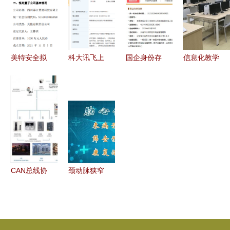
色版 下载
现与功能分
设备
级3400
与功能使用
析——聚焦
元，性价比
全攻略
计算机软硬
之王如何开
件及辅助设
启智能学习
美特安全拟
科大讯飞上
国企身份存
信息化教学
备零售场景
新时代
处置子公司
海设新公
疑，连续三
条件的优化
聚焦核心业
司，布局计
年社保参保
计算机软硬
务，优化资
算机软硬件
数为零
件及辅助设
产结构
零售市场
备零售的启
示
CAN总线协
颈动脉狭窄
议数据采集
不容忽视的
模块 不止
生命威胁与
于充电桩的
计算机辅助