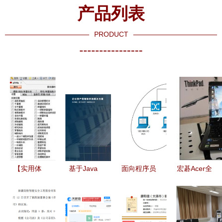
产品列表
PRODUCT
----------------
【实用体
基于Java
面向程序员
宏碁Acer全
验】七雄争
Vue的资产
的网络基本
能学生本云
霸机器人辅
设备管理系
知识 网络
商汇特价
助v3.5.8绿
统 代码实
模型及网络
4499元降