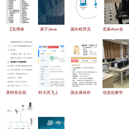
【实用体
基于Java
面向程序员
宏碁Acer全
验】七雄争
Vue的资产
的网络基本
能学生本云
霸机器人辅
设备管理系
知识 网络
商汇特价
助v3.5.8绿
统 代码实
模型及网络
4499元降
色版 下载
现与功能分
设备
级3400
与功能使用
析——聚焦
元，性价比
全攻略
计算机软硬
之王如何开
件及辅助设
启智能学习
美特安全拟
科大讯飞上
国企身份存
信息化教学
备零售场景
新时代
处置子公司
海设新公
疑，连续三
条件的优化
聚焦核心业
司，布局计
年社保参保
计算机软硬
务，优化资
算机软硬件
数为零
件及辅助设
产结构
零售市场
备零售的启