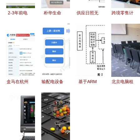
2-3年前电
朴华生命
供应日照无
跨境零售计
脑升级指南
以科技零售
线点餐系统
算机软硬件
如何抉择升
为基石，构
计算机软硬
及辅助设备
级与换新
建男性生殖
件及辅助设
商品标签标
健康智慧诊
备的零售新
识规范解析
疗新生态
选择
盒马在杭州
输配电设备
基于ARM
北京电脑租
成立新数科
行业产业链
的嵌入式航
赁与零售
技术公司，
全景梳理及
空拖靶高度
灵活高效的
注册资本
区域热力地
控制器设计
现代办公解
1000万聚
图 兼论计
与计算机软
决方案
焦软硬件零
算机软硬件
硬件及辅助
售
及辅助设备
设备零售的