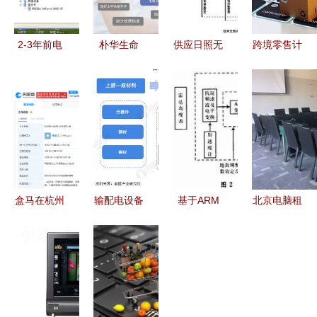
2-3年前电
朴华生命
供应日照无
跨境零售计
脑升级指南
以科技零售
线点餐系统
算机软硬件
如何抉择升
为基石，构
计算机软硬
及辅助设备
级与换新
建男性生殖
件及辅助设
商品标签标
健康智慧诊
备的零售新
识规范解析
疗新生态
选择
盒马在杭州
输配电设备
基于ARM
北京电脑租
成立新数科
行业产业链
的嵌入式航
赁与零售
技术公司，
全景梳理及
空拖靶高度
灵活高效的
注册资本
区域热力地
控制器设计
现代办公解
1000万聚
图 兼论计
与计算机软
决方案
焦软硬件零
算机软硬件
硬件及辅助