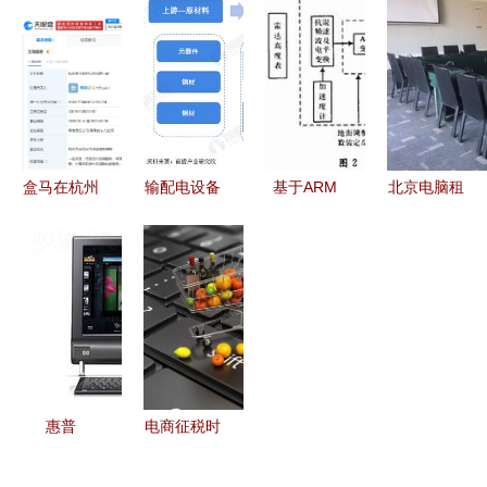
如何抉择升
为基石，构
计算机软硬
及辅助设备
级与换新
建男性生殖
件及辅助设
商品标签标
健康智慧诊
备的零售新
识规范解析
疗新生态
选择
盒马在杭州
输配电设备
基于ARM
北京电脑租
成立新数科
行业产业链
的嵌入式航
赁与零售
技术公司，
全景梳理及
空拖靶高度
灵活高效的
注册资本
区域热力地
控制器设计
现代办公解
1000万聚
图 兼论计
与计算机软
决方案
焦软硬件零
算机软硬件
硬件及辅助
售
及辅助设备
设备零售的
零售的潜在
融合创新
惠普
电商征税时
关联
TouchSmart
代来临 实