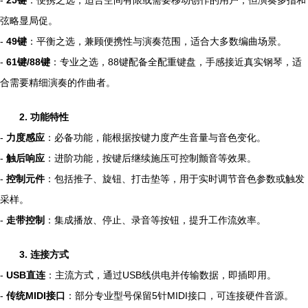
-
25键
：便携之选，适合空间有限或需要移动创作的用户，但演奏多指和
弦略显局促。
-
49键
：平衡之选，兼顾便携性与演奏范围，适合大多数编曲场景。
-
61键/88键
：专业之选，88键配备全配重键盘，手感接近真实钢琴，适
合需要精细演奏的作曲者。
2. 功能特性
-
力度感应
：必备功能，能根据按键力度产生音量与音色变化。
-
触后响应
：进阶功能，按键后继续施压可控制颤音等效果。
-
控制元件
：包括推子、旋钮、打击垫等，用于实时调节音色参数或触发
采样。
-
走带控制
：集成播放、停止、录音等按钮，提升工作流效率。
3. 连接方式
-
USB直连
：主流方式，通过USB线供电并传输数据，即插即用。
-
传统MIDI接口
：部分专业型号保留5针MIDI接口，可连接硬件音源。