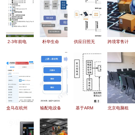
2-3年前电
朴华生命
供应日照无
跨境零售计
脑升级指南
以科技零售
线点餐系统
算机软硬件
如何抉择升
为基石，构
计算机软硬
及辅助设备
级与换新
建男性生殖
件及辅助设
商品标签标
健康智慧诊
备的零售新
识规范解析
疗新生态
选择
盒马在杭州
输配电设备
基于ARM
北京电脑租
成立新数科
行业产业链
的嵌入式航
赁与零售
技术公司，
全景梳理及
空拖靶高度
灵活高效的
注册资本
区域热力地
控制器设计
现代办公解